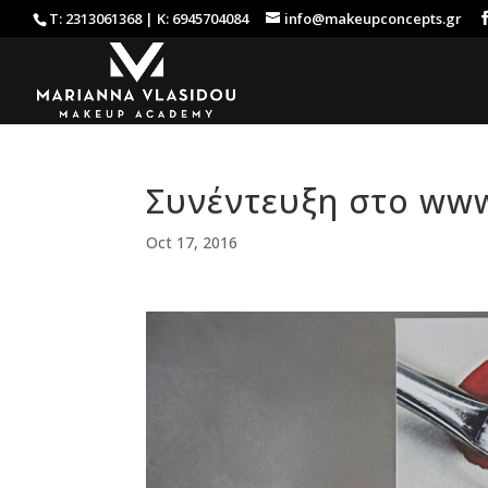
Τ: 2313061368 | Κ: 6945704084
info@makeupconcepts.gr
Συνέντευξη στο www.
Oct 17, 2016