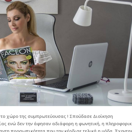
 στο χώρο της συμπρωτεύουσας ! Σπούδασε Διοίκηση
ας ενώ δεν την άφησαν αδιάφορη η φωνητική, η πληροφορι
αντη προσωπικότητα που την κέρδισε τελικά η μόδα. Έχοντα