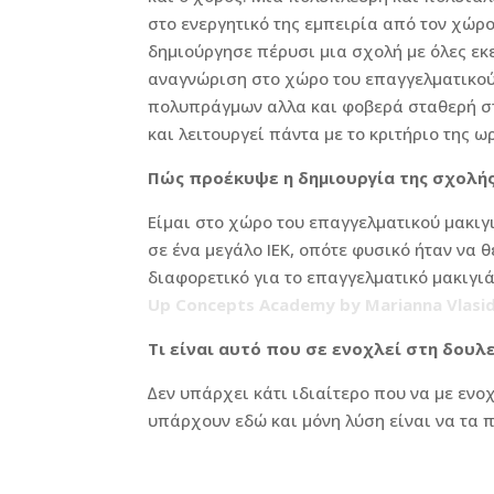
στο ενεργητικό της εμπειρία από τον χώρο
δημιούργησε πέρυσι μια σχολή με όλες εκ
αναγνώριση στο χώρο του επαγγελματικού 
πολυπράγμων αλλα και φοβερά σταθερή στι
και λειτουργεί πάντα με το κριτήριο της ω
Πώς προέκυψε η δηµιουργία της σχολής
Είµαι στο χώρο του επαγγελµατικού µακιγ
σε ένα µεγάλο ΙΕΚ, οπότε φυσικό ήταν να 
διαφορετικό για το επαγγελµατικό µακιγι
Up Concepts Academy by Marianna Vlasi
Τι είναι αυτό που σε ενοχλεί στη δουλ
∆εν υπάρχει κάτι ιδιαίτερο που να µε ενο
υπάρχουν εδώ και µόνη λύση είναι να τα π