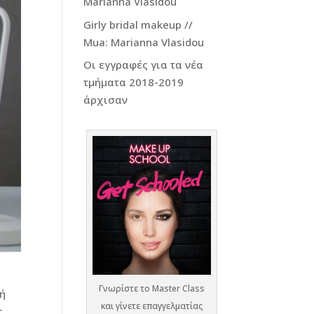
Marianna Vlasidou
Girly bridal makeup //
Mua: Marianna Vlasidou
Οι εγγραφές για τα νέα
τμήματα 2018-2019
άρχισαν
Γνωρίστε το Master Class
κή
και γίνετε επαγγελματίας
ς