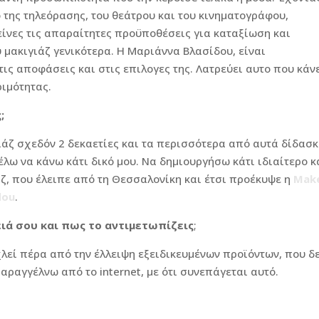
 της τηλεόρασης, του θεάτρου και του κινηματογράφου,
είνες τις απαραίτητες προϋποθέσεις για καταξίωση και
μακιγιάζ γενικότερα. Η Μαριάννα Βλασίδου, είναι
ς αποφάσεις και στις επιλογες της. Λατρεύει αυτο που κάν
ριμότητας.
;
ιάζ σχεδόν 2 δεκαετίες και τα περισσότερα από αυτά δίδασ
θέλω να κάνω κάτι δικό μου. Να δηµιουργήσω κάτι ιδιαίτερο κ
άζ, που έλειπε από τη Θεσσαλονίκη και έτσι προέκυψε η
Mak
dou
.
ειά σου και πως το αντιµετωπίζεις
;
χλεί πέρα από την έλλειψη εξειδικευµένων προϊόντων, που δ
αραγγέλνω από το internet, µε ότι συνεπάγεται αυτό.