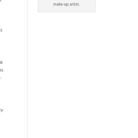
make-up artist.
ει
κα
αι
e
εν