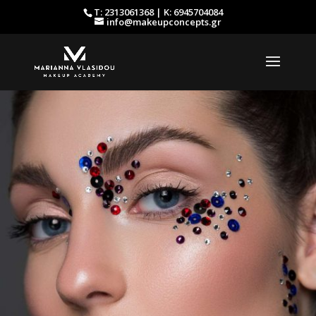
Τ: 2313061368 | Κ: 6945704084
info@makeupconcepts.gr