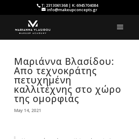
Τ: 2313061368 | Κ: 6945704084
info@makeupconcepts.gr
Μαριάννα Βλασίδου:
Απο τεχνοκράτης
πετυχημένη
καλλιτέχνης στο χώρο
της ομορφιάς
May 14, 2021