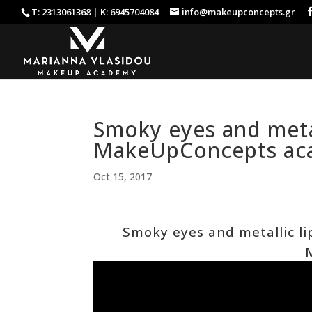
Τ: 2313061368 | Κ: 6945704084
info@makeupconcepts.gr
Smoky eyes and metal
MakeUpConcepts aca
Oct 15, 2017
Smoky eyes and metallic 