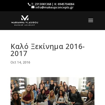
Τ: 2313061368 | Κ: 6945704084
info@makeupconcepts.gr
Καλό Ξεκίνημα 2016-
2017
Oct 14, 2016